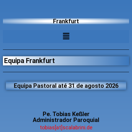
Frankfurt
Equipa Frankfurt
Equipa Pastoral até 31 de agosto 2026
Pe. Tobias Keßler
Administrador Paroquial
tobias[at]scalabrini.de